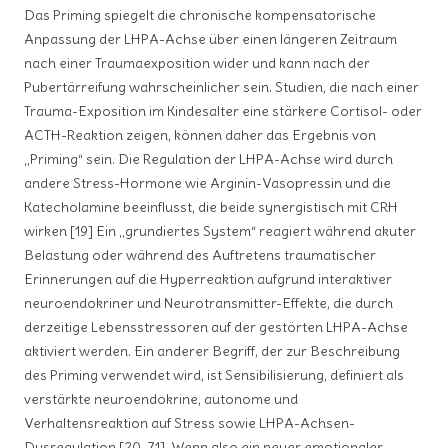
Das Priming spiegelt die chronische kompensatorische
Anpassung der LHPA-Achse über einen längeren Zeitraum
nach einer Traumaexposition wider und kann nach der
Pubertärreifung wahrscheinlicher sein. Studien, die nach einer
Trauma-Exposition im Kindesalter eine stärkere Cortisol- oder
ACTH-Reaktion zeigen, können daher das Ergebnis von
„Priming“ sein. Die Regulation der LHPA-Achse wird durch
andere Stress-Hormone wie Arginin-Vasopressin und die
Katecholamine beeinflusst, die beide synergistisch mit CRH
wirken [19] Ein „grundiertes System“ reagiert während akuter
Belastung oder während des Auftretens traumatischer
Erinnerungen auf die Hyperreaktion aufgrund interaktiver
neuroendokriner und Neurotransmitter-Effekte, die durch
derzeitige Lebensstressoren auf der gestörten LHPA-Achse
aktiviert werden. Ein anderer Begriff, der zur Beschreibung
des Priming verwendet wird, ist Sensibilisierung, definiert als
verstärkte neuroendokrine, autonome und
Verhaltensreaktion auf Stress sowie LHPA-Achsen-
Dysregulation [20, 71]. Wenn also ein neuer emotionaler