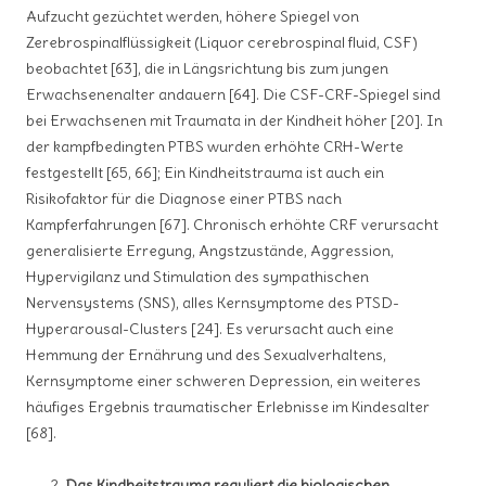
Aufzucht gezüchtet werden, höhere Spiegel von
Zerebrospinalflüssigkeit (Liquor cerebrospinal fluid, CSF)
beobachtet [63], die in Längsrichtung bis zum jungen
Erwachsenenalter andauern [64]. Die CSF-CRF-Spiegel sind
bei Erwachsenen mit Traumata in der Kindheit höher [20]. In
der kampfbedingten PTBS wurden erhöhte CRH-Werte
festgestellt [65, 66]; Ein Kindheitstrauma ist auch ein
Risikofaktor für die Diagnose einer PTBS nach
Kampferfahrungen [67]. Chronisch erhöhte CRF verursacht
generalisierte Erregung, Angstzustände, Aggression,
Hypervigilanz und Stimulation des sympathischen
Nervensystems (SNS), alles Kernsymptome des PTSD-
Hyperarousal-Clusters [24]. Es verursacht auch eine
Hemmung der Ernährung und des Sexualverhaltens,
Kernsymptome einer schweren Depression, ein weiteres
häufiges Ergebnis traumatischer Erlebnisse im Kindesalter
[68].
Das Kindheitstrauma reguliert die biologischen