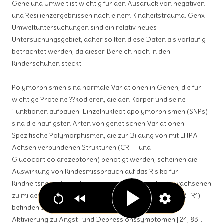
Gene und Umwelt ist wichtig für den Ausdruck von negativen
und Resilienzergebnissen nach einem Kindheitstrauma. Genx-
Umweltuntersuchungen sind ein relativ neues
Untersuchungsgebiet, daher sollten diese Daten als vorläufig
betrachtet werden, da dieser Bereich noch in den
Kinderschuhen steckt.
Polymorphismen sind normale Variationen in Genen, die für
wichtige Proteine ??kodieren, die den Körper und seine
Funktionen aufbauen. Einzelnukleotidpolymorphismen (SNPs)
sind die häufigsten Arten von genetischen Variationen.
Spezifische Polymorphismen, die zur Bildung von mit LHPA-
Achsen verbundenen Strukturen (CRH- und
Glucocorticoidrezeptoren) benötigt werden, scheinen die
Auswirkung von Kindesmissbrauch auf das Risiko für
Kindheitsneurotik und depressive Symptome bei Erwachsenen
zu mildern. Die CRH-Typ-1-Rezeptoren des Gehirns (CRHR1)
befinden sich im gesamten Gehirn [27] und führen bei
Aktivierung zu Angst- und Depressionssymptomen [24, 83].