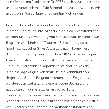
sein können, um Prädiktoren für PTSS objektiv zu untersuchen
und das Ansprechen auf die Behandlung zu überwachen. Wir
geben dann Vorschläge für zukünftige Richtungen.
Eine auf die englische Sprache beschränkte Literatursuche in
PubMed- und PsychInfo-Artikeln, die bis 2013 veröffentlicht
wurden, unter Verwendung von Schlüsselwörtern und MeSH-
Begriffen wie “Kindheit”, “Trauma”, “Stress” und / oder
“posttraumatischer Stress”, wurde einzeln kombiniert mit
“Hypothalamus-Hypophysenachse (HPA)” . Corticotropin-
Freisetzungshormon “Corticotropin-Freisetzungsfaktor”,
“Immun”, “Serotonin”, “Dopamin”, “Oxytocin”, “Gehirn”,
“Gehirnbildgebung”, “Gehirnstruktur”, “Gehirnfunktion”,
“kognitiv”,. „Gene,“ „Polymorphismen“ und „Epigenetik“,
wurden gesichtet und für diese kritische Überprüfung
ausgewählt. Trauma-Studien mit körperlichen
Kopfverletzungen oder medizinischen Erkrankungen wurden
nicht berücksichtigt. Unsere Kriterien waren, dass die Artikel
von Experten begutachtet und methodisch fundiert sind,