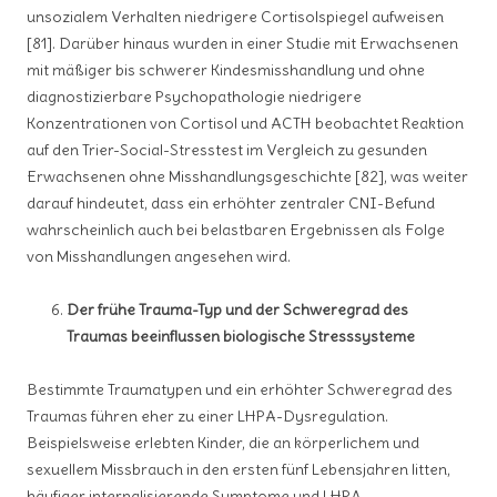
unsozialem Verhalten niedrigere Cortisolspiegel aufweisen
[81]. Darüber hinaus wurden in einer Studie mit Erwachsenen
mit mäßiger bis schwerer Kindesmisshandlung und ohne
diagnostizierbare Psychopathologie niedrigere
Konzentrationen von Cortisol und ACTH beobachtet Reaktion
auf den Trier-Social-Stresstest im Vergleich zu gesunden
Erwachsenen ohne Misshandlungsgeschichte [82], was weiter
darauf hindeutet, dass ein erhöhter zentraler CNI-Befund
wahrscheinlich auch bei belastbaren Ergebnissen als Folge
von Misshandlungen angesehen wird.
Der frühe Trauma-Typ und der Schweregrad des
Traumas beeinflussen biologische Stresssysteme
Bestimmte Traumatypen und ein erhöhter Schweregrad des
Traumas führen eher zu einer LHPA-Dysregulation.
Beispielsweise erlebten Kinder, die an körperlichem und
sexuellem Missbrauch in den ersten fünf Lebensjahren litten,
häufiger internalisierende Symptome und LHPA-